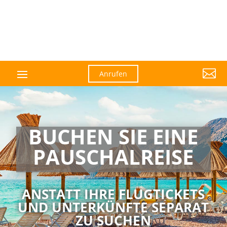

Anrufen
BUCHEN SIE EINE
PAUSCHAL­­REISE
ANSTATT IHRE FLUGTICKETS
UND UNTERKÜNFTE SEPARAT
ZU SUCHEN