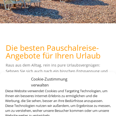
Die besten Pauschalreise-
Angebote für Ihren Urlaub
Raus aus dem Alltag, rein ins pure Urlaubsvergnügen:
Sehnen Sie sich auch nach ein bisschen Entspannung und
Abwechslung? Wir bringen Sie an die schönsten
Cookie-Zustimmung
Urlaubsziele der Welt – und das zu einem attraktiven Preis.
verwalten
Buchen Sie jetzt Ihre perfekte Reise!
Diese Website verwendet Cookies und Targeting Technologien, um
Ihnen ein besseres Internet-Erlebnis zu ermöglichen und die
Werbung, die Sie sehen, besser an Ihre Bedürfnisse anzupassen.
Z
Diese Technologien nutzen wir außerdem, um Ergebnisse zu messen,
um zu verstehen, woher unsere Besucher kommen oder um unsere
Website weiter zu entwickeln.