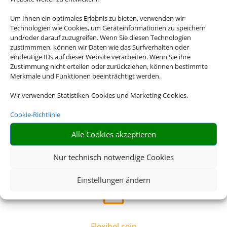
Sicherheit
Um Ihnen ein optimales Erlebnis zu bieten, verwenden wir
Technologien wie Cookies, um Geräteinformationen zu speichern
Bei einer Pauschalreise sind Sie in sämtlichen Belangen
und/oder darauf zuzugreifen. Wenn Sie diesen Technologien
abgesichert, beispielsweise bei Flugverspätungen oder
zustimmmen, können wir Daten wie das Surfverhalten oder
Reisewarnungen – ein klarer Vorteil!
eindeutige IDs auf dieser Website verarbeiten. Wenn Sie ihre
Zustimmung nicht erteilen oder zurückziehen, können bestimmte
Merkmale und Funktionen beeinträchtigt werden.
Z
Wir verwenden Statistiken-Cookies und Marketing Cookies.
Cookie-Richtlinie
Beruhigt verreisen
Alle Cookies akzeptieren
Mit professionellen Hygienekonzepten und
Schutzmaßnahmen der Reiseveranstalter vor Ort steht Ihr
Nur technisch notwendige Cookies
entspannter Urlaub im Mittelpunkt.
Einstellungen ändern
Z
Flexibel sein