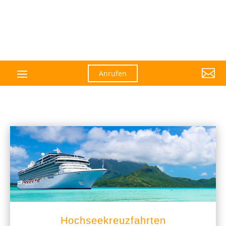

Anrufen
Hochseekreuzfahrten